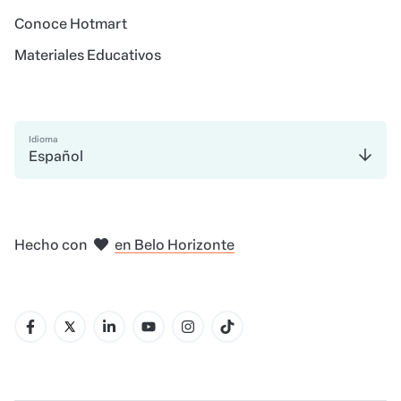
Conoce Hotmart
Materiales Educativos
Idioma
Español
en Amsterdam
en Bogotá
en Ciudad de México
en Nueva York
en Madrid
Hecho con
en Belo Horizonte