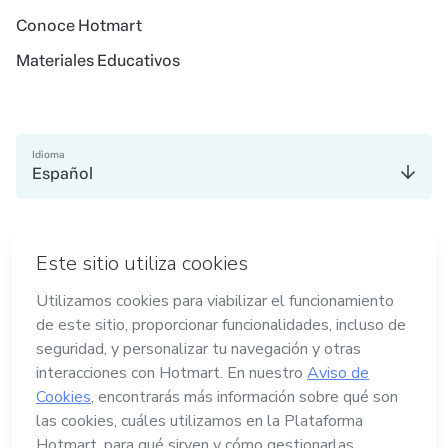
Conoce Hotmart
Materiales Educativos
Idioma
Español
en Bogotá
en Ciudad de México
en Nueva York
en Amsterdam
Hecho con
en Madrid
en Belo Horizonte