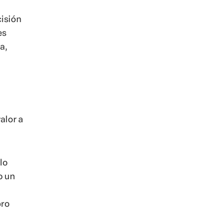
cisión
es
a,
alor a
lo
o un
bro