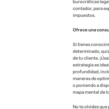
burocráticas lega
contador, para ex
impuestos.
Ofrece una consul
Si tienes conocim
determinado, quiz
de tu cliente. ¡Ús
estrategia es idea
profundidad, incl
maneras de optimi
o poniendo a disp
mapa mental de lo
No te olvides que 