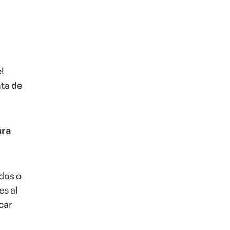
l
ta de
ara
idos o
es al
car