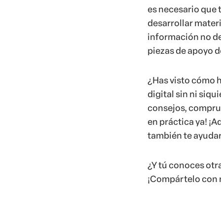
es necesario que t
desarrollar mater
información no deb
piezas de apoyo de
¿Has visto cómo h
digital sin ni si
consejos, comprue
en práctica ya! ¡A
también te ayuda
¿Y tú conoces otra
¡Compártelo con n