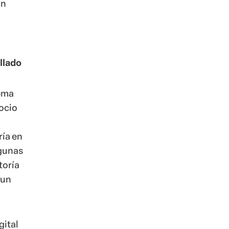
un
llado
tema
ocio
ría en
lgunas
toría
 un
gital