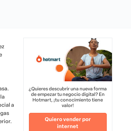
ez
e
asa.
¿Quieres descubrir una nueva forma
de empezar tu negocio digital? En
la
Hotmart, ¡tu conocimiento tiene
cial a
valor!
egas
Quiero vender por
erior.
internet