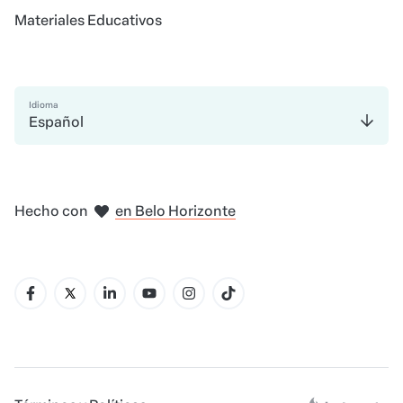
Materiales Educativos
Idioma
Español
en Madrid
en Amsterdam
en Bogotá
en Ciudad de México
en Nueva York
en Belo Horizonte
Hecho con