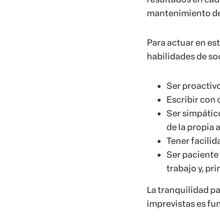
mantenimiento de 
Para actuar en es
habilidades de so
Ser proactivo
Escribir con 
Ser simpático
de la propia 
Tener facili
Ser paciente 
trabajo y, pr
La tranquilidad p
imprevistas es fun