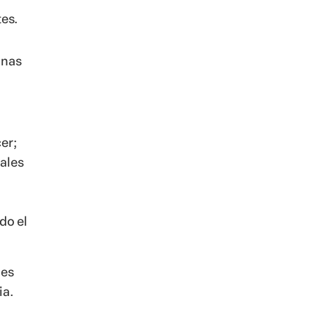
es.
unas
er;
nales
do el
nes
ia.