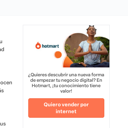
u
ad
¿Quieres descubrir una nueva forma
de empezar tu negocio digital? En
onocen
Hotmart, ¡tu conocimiento tiene
ás
valor!
Quiero vender por
internet
tus