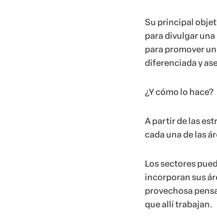
Su principal obje
para divulgar una 
para promover un 
diferenciada y ase
¿Y cómo lo hace?
A partir de las es
cada una de las á
Los sectores pued
incorporan sus ár
provechosa pensan
que allí trabajan.