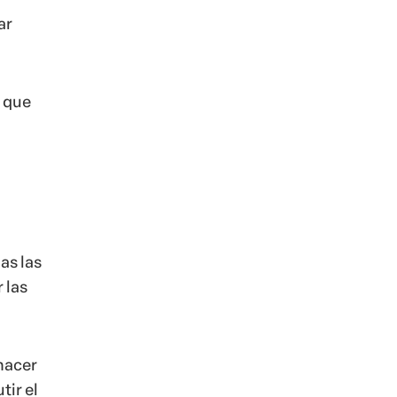
ar
s que
as las
 las
 hacer
tir el