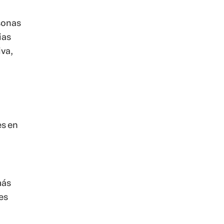
sonas
ias
iva,
es en
más
es