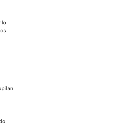
 lo
dos
opilan
ndo