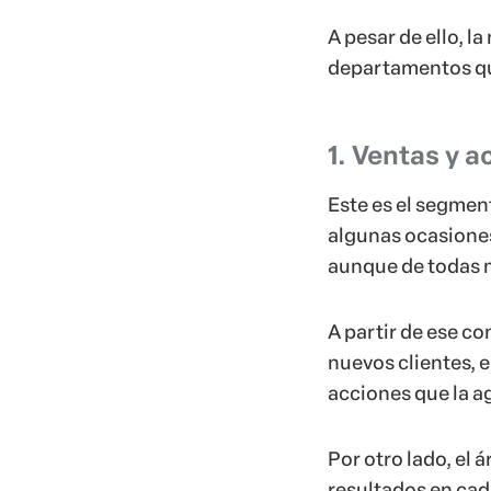
A pesar de ello, l
departamentos q
1. Ventas y
Este es el segmen
algunas ocasione
aunque de todas m
A partir de ese c
nuevos clientes, 
acciones que la ag
Por otro lado, el 
resultados en cad