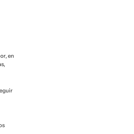
or, en
s,
eguir
os