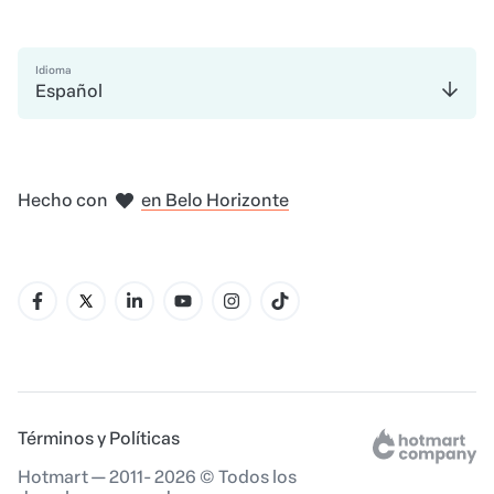
Idioma
Español
en Madrid
en Amsterdam
en Bogotá
en Ciudad de México
en Nueva York
Hecho con
en Belo Horizonte
Términos y Políticas
Hotmart — 2011- 2026 © Todos los