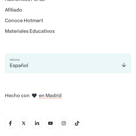
Afiliado
Conoce Hotmart
Materiales Educativos
Idioma
Español
en Bogotá
en Ciudad de México
en Nueva York
en Amsterdam
Hecho con
en Madrid
en Belo Horizonte