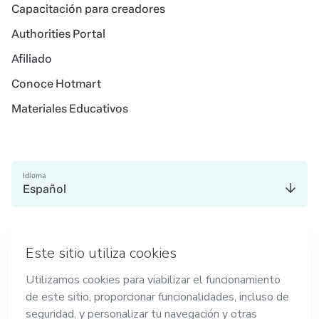
Capacitación para creadores
Authorities Portal
Afiliado
Conoce Hotmart
Materiales Educativos
Idioma
Español
en Amsterdam
en Bogotá
en Ciudad de México
en Nueva York
en Madrid
Hecho con
en Belo Horizonte