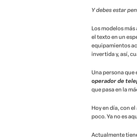
Y debes estar pen
Los modelos más a
el texto en un es
equipamientos act
invertida y, así, 
Una persona que e
o
perador de tel
que pasa en la má
Hoy en día, con e
poco. Ya no es a
Actualmente tiene