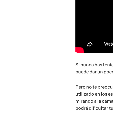
Si nunca has teni
puede dar un poco
Pero no te preocup
utilizado en los e
mirando a la cáma
podrá dificultar t