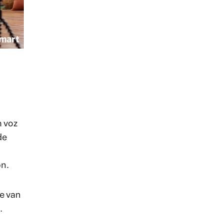
n voz
de
ón.
ue van
.