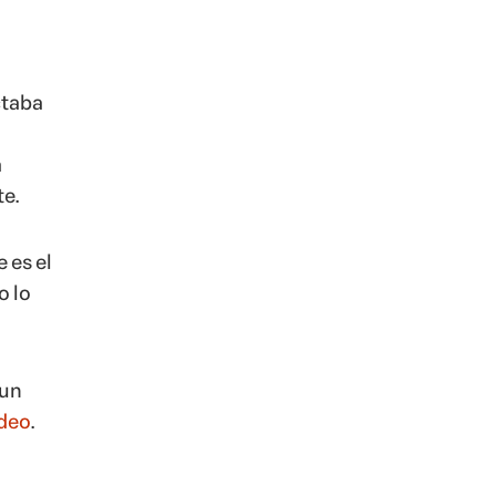
ctaba
a
te.
 es el
o lo
 un
deo
.