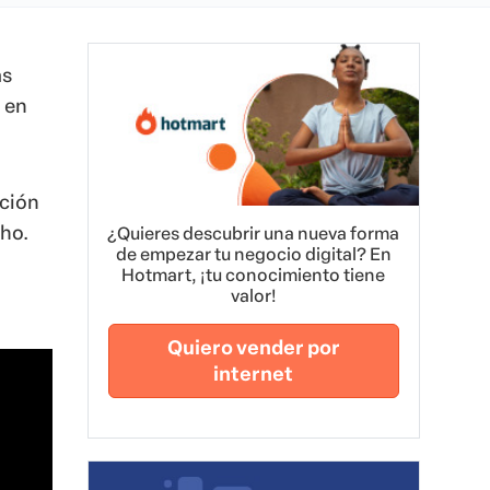
as
 en
pción
ho.
¿Quieres descubrir una nueva forma
de empezar tu negocio digital? En
Hotmart, ¡tu conocimiento tiene
valor!
Quiero vender por
internet