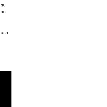
 su
tán
 uso