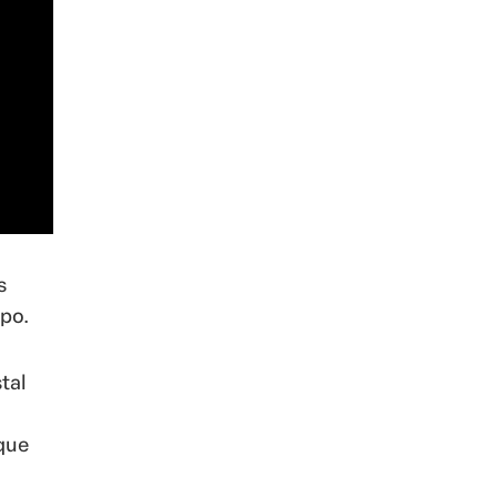
s
mpo.
tal
 que