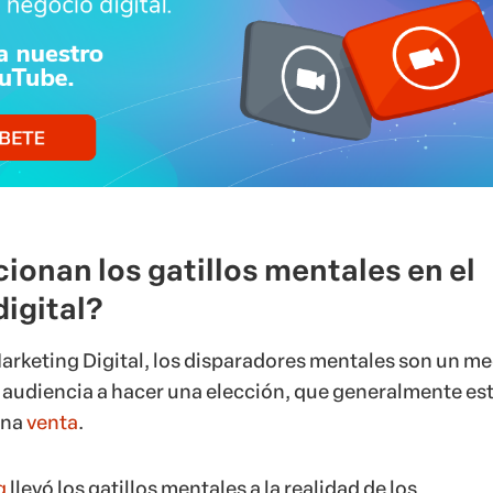
onan los gatillos mentales en el
digital?
arketing Digital
, los disparadores mentales son un me
a audiencia a hacer una elección, que generalmente es
una
venta
.
g
llevó los gatillos mentales a la realidad de los