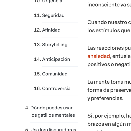
Urgencia
inconsciente ya s
Seguridad
Cuando nuestro ce
Afinidad
los estímulos qu
Storytelling
Las reacciones pu
ansiedad
, entusi
Anticipación
positivos o negat
Comunidad
La mente toma muc
Controversia
forma de preserva
y preferencias.
Dónde puedes usar
los gatillos mentales
Si, por ejemplo, h
brazos en algún m
Usa los disparadores