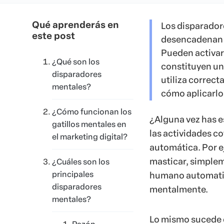
Qué aprenderás en
Los disparador
este post
desencadenan r
Pueden activars
¿Qué son los
constituyen una
disparadores
utiliza correct
mentales?
cómo aplicarlo
¿Cómo funcionan los
¿Alguna vez has 
gatillos mentales en
las actividades c
el marketing digital?
automática. Por e
masticar, simplem
¿Cuáles son los
principales
humano automatiz
disparadores
mentalmente.
mentales?
Lo mismo sucede c