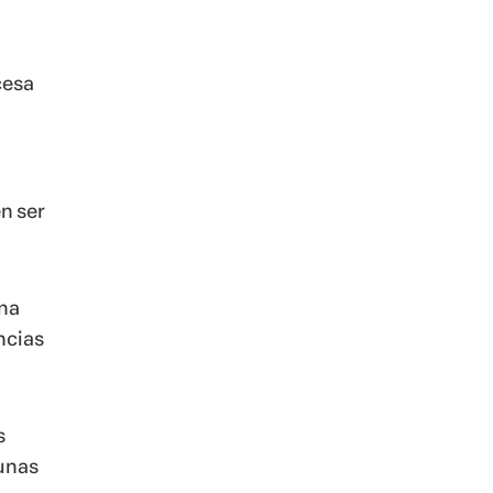
cesa
n ser
una
ncias
s
unas