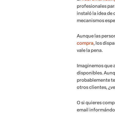
profesionales para
instaló la idea d
mecanismos espec
Aunque las person
compra
, los disp
vale la pena.
Imaginemos que ab
disponibles. Aunq
probablemente te
otros clientes, ¿v
O si quieres comp
email informándot