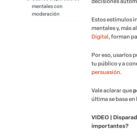
decisiones automá
mentales con
moderación
Estos estímulos i
mentales y, más a
Digital
, forman pa
Por eso, usarlos 
tu público y a co
persuasión
.
Vale aclarar que
p
última se basa en 
VIDEO | Disparad
importantes?