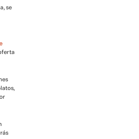
a, se
e
oferta
nes
latos,
or
n
rrás