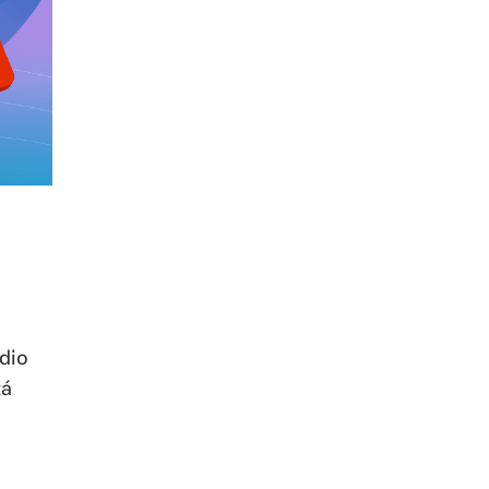
dio
tá