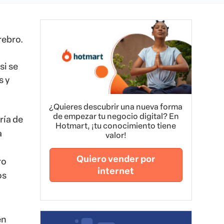
rebro.
si se
s y
¿Quieres descubrir una nueva forma
de empezar tu negocio digital? En
ría de
Hotmart, ¡tu conocimiento tiene
a
valor!
Quiero vender por
ro
internet
os
en