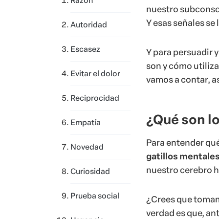
Razón
nuestro subconsci
Y esas señales se
Autoridad
Escasez
Y para persuadir y
son y cómo utiliza
Evitar el dolor
vamos a contar, as
Reciprocidad
¿Qué son l
Empatía
Para entender qu
Novedad
gatillos mentale
nuestro cerebro h
Curiosidad
Prueba social
¿Crees que tomam
verdad es que, ant