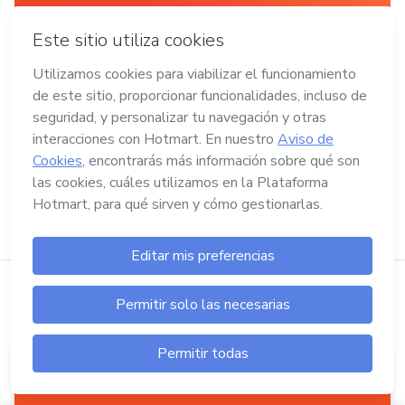
19/02/2024
•
CARRERA ONLINE
Negocio propio: ventajas,
desventajas y cómo empezar
Creamos una guía con los primeros pasos para
iniciar tu negocio propio, incluso si no tienes
dinero para invertir. No te pierdas este post.
Inicio
Blog
Motivación personal: ¿cómo influye en 
Crear tu producto digital es tan fácil como
hacer...
clic aquí
En Hotmart puedes crear tu producto digital
sin invertir.