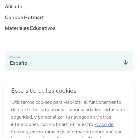
Afiliado
Conoce Hotmart
Materiales Educativos
Idioma
Español
en Madrid
en Amsterdam
en Bogotá
en Ciudad de México
en Nueva York
Hecho con
en Belo Horizonte