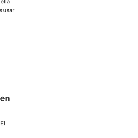
ella
s usar
 en
El