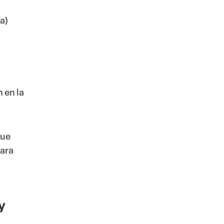
a)
 en la
que
ara
y