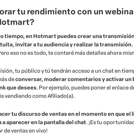
rar tu rendimiento con un webina
Hotmart?
ho tiempo, en Hotmart puedes crear una transmisión
uita, invitar a tu audiencia y realizar la transmisión.
Pero eso no es todo, te contaré más detalles ahora mi
isión, tu público y tú tendrán acceso a un chat en tie
más de
conversar, moderar comentarios y activar un
link que desees
. Por ejemplo, puedes poner el enlace d
s vendiendo como Afiliado(a).
acer tu discurso de ventas en el momento en que el l
 a aparecer en la pantalla del chat
. ¡Es tu oportunida
r de ventas en vivo
!