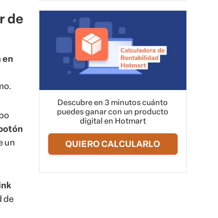
r de
 en
smo.
Descubre en 3 minutos cuánto
puedes ganar con un producto
mpo
digital en Hotmart
 botón
e un
QUIERO CALCULARLO
ink
d de