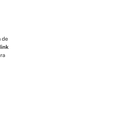
n de
link
ara