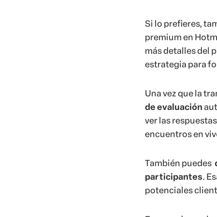
Si lo prefieres, t
premium en Hotmar
más detalles del 
estrategia para fo
Una vez que la tr
de evaluación
aut
ver las respuestas
encuentros en viv
También puedes
participantes
. E
potenciales client