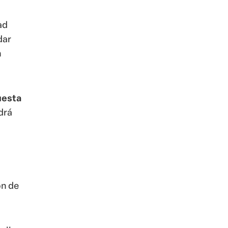
ad
dar
n
uesta
drá
ón de