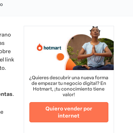
no
prano
as
sobre
l link
to.
¿Quieres descubrir una nueva forma
de empezar tu negocio digital? En
Hotmart, ¡tu conocimiento tiene
entas
.
valor!
Quiero vender por
se
internet