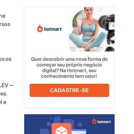
ine
rsos
os os
Quer descobrir uma nova forma de
começar seu próprio negócio
digital? Na Hotmart, seu
conhecimento tem valor!
 LEV —
CADASTRE-SE
es.
l e