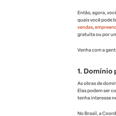
Então, agora, voc
quais você pode b
vendas
,
empreend
gratuita ou por u
Venha com a gent
1. Domínio 
As obras de domí
Elas podem ser co
tenha interesse ne
No Brasil, a Coor