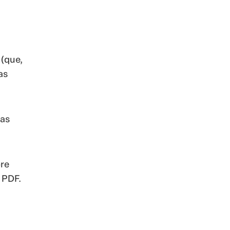
 (que,
as
ras
pre
 PDF.