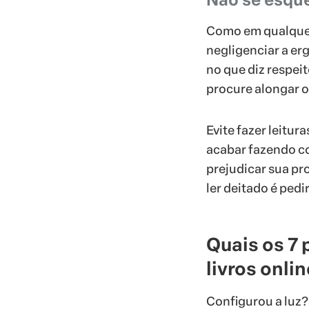
Como em qualquer
negligenciar a er
no que diz respei
procure alongar o
Evite fazer leitu
acabar fazendo co
prejudicar sua pr
ler deitado é ped
Quais os 7 
livros onli
Configurou a luz?