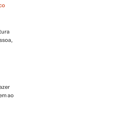
co
tura
ssoa,
fazer
cem ao