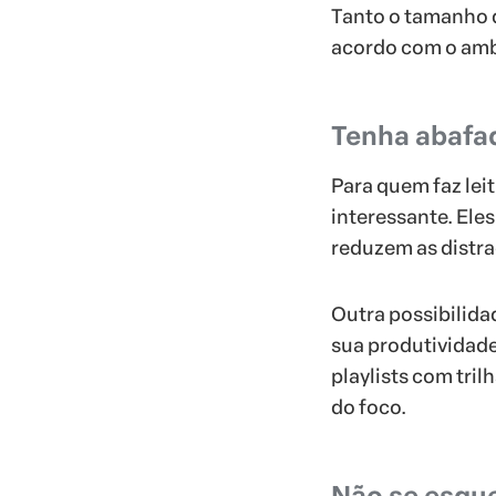
Tanto o tamanho d
acordo com o amb
Tenha abafad
Para quem faz lei
interessante. Ele
reduzem as distra
Outra possibilida
sua produtividade
playlists com tri
do foco.
Não se esqu