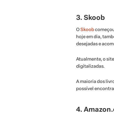
3. Skoob
O
Skoob
começou c
hoje em dia, també
desejadas e acomp
Atualmente, o sit
digitalizadas.
A maioria dos liv
possível encontra
4. Amazon