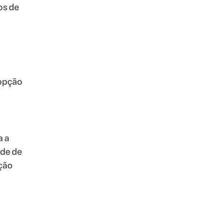
os de
 opção
a a
ade de
ção