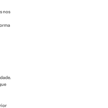
es nos
forma
edade.
que
rior