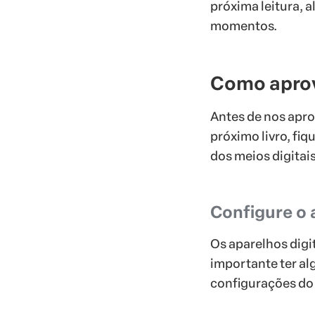
próxima leitura, 
momentos.
Como aprove
Antes de nos apro
próximo livro, fiq
dos meios digitais
Configure o 
Os aparelhos digi
importante ter alg
configurações do a