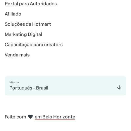
Portal para Autoridades
Afiliado
Soluções da Hotmart
Marketing Digital
Capacitação para creators
Venda mais
Idioma
Português - Brasil
em Madri
em Amsterdam
em Bogotá
na Cidade do México
em Nova Iorque
Feito com
em Belo Horizonte