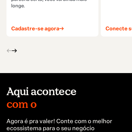
longe.
Cadastre-se agora
Conecte s
Aqui acontece
no mundo todo.
Agora é pra valer! Conte com o melhor
ecossistema para o seu negócio