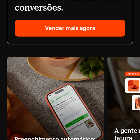
conversões.
Vender mais agora
A gente
fatura
Preenchimento automático: