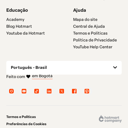
Educação
Ajuda
Academy
Mapa do site
Blog Hotmart
Central de Ajuda
Youtube da Hotmart
Termos e Políticas
Política de Privacidade
YouTube Help Center
Português - Brasil
em Belo Horizonte
em Madrid
em Amsterdam
em Nova Iorque
Feito com
na Cidade do México
em Bogotá
Termos e Políticas
Preferências de Cookies