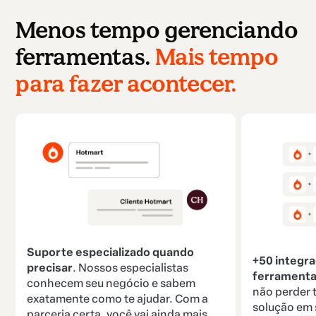
Menos tempo gerenciando
ferramentas.
Mais tempo
para fazer acontecer.
Suporte especializado quando
+50 integr
precisar
. Nossos especialistas
ferramenta
conhecem seu negócio e sabem
não perder
exatamente como te ajudar. Com a
solução em 
parceria certa, você vai ainda mais