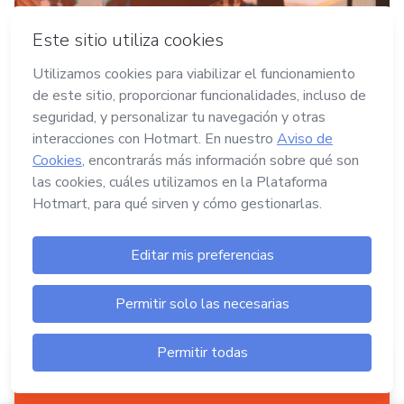
20/01/2025
•
CAPACITACIÓN PARA CREADORES
Aprende la planeación operativa de
creación de tus infoproductos
Crear un infoproducto puede parecer abrumador,
pero con una buena planeación operativa todo se
vuelve más sencillo y organizado.
Crear tu producto digital es tan fácil como
hacer...
clic aquí
En Hotmart puedes crear tu producto digital
sin invertir.