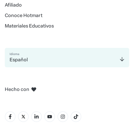
Español
en Belo Horizonte
en Madrid
en Amsterdam
en Bogotá
en Ciudad de México
en Nueva York
Hecho con
Términos y Políticas
Hotmart — 2011- 2026 © Todos los
derechos reservados
Central de Ayuda