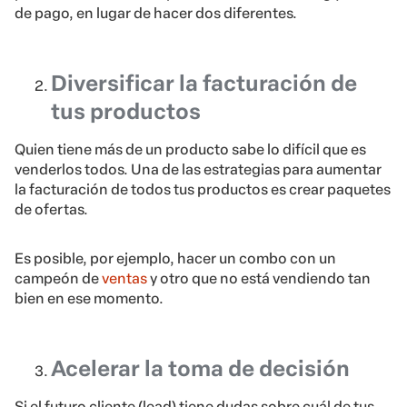
la facturación de todos tus productos es crear paquetes
de ofertas.
Es posible, por ejemplo, hacer un combo con un
campeón de
ventas
y otro que no está vendiendo tan
bien en ese momento.
Acelerar la toma de decisión
Si el futuro cliente (lead) tiene dudas sobre cuál de tus
productos comprar, el combo puede ser una buena
opción. Además de ser un precio más atractivo, el
comprador tendrá acceso a más de un producto a la
vez, dejando el proceso de conversión más rápido.
Imagínate que una persona interesada en el contenido
que vendes tiene dudas entre dos cursos, pues no tiene
condiciones financieras de adquirirlos al mismo tiempo.