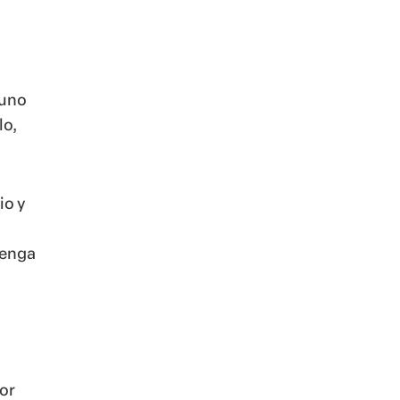
 uno
lo,
io y
tenga
or