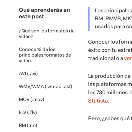
Qué aprenderás en
Los principale
este post
RM, RMVB, MKV,
usarlos para c
¿Qué son los formatos de
video?
Conocer los forma
Conoce 12 de los
éxito con tu estra
principales formatos de
tradicional o a
ven
video
AVI (.avi)
La producción de 
las plataformas m
WMV/WMA (.wmv o .asf)
los 780 millones 
MOV (.mov)
Statista
.
FLV (.flv)
Pero, ¿sabes qué 
RM (.rm)