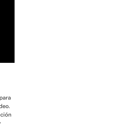
 para
ideo.
ación
y