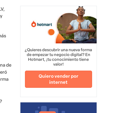
V,
y
más
¿Quieres descubrir una nueva forma
de empezar tu negocio digital? En
Hotmart, ¡tu conocimiento tiene
valor!
una de
peró
Quiero vender por
forma
internet
?