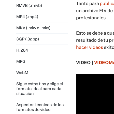
Tanto para
public
RMVB (.rmvb)
un archivo FLV de 
MP4 (.mp4)
profesionales.
MKV (.mkv o .mks)
Esto se debe a qu
3GP (.3gpp)
resultado de tu 
hacer videos
exito
H.264
MPG
VIDEO |
VIDEOMAR
WebM
Sigue estos tips y elige el
formato ideal para cada
situación
Aspectos técnicos de los
formatos de vídeo