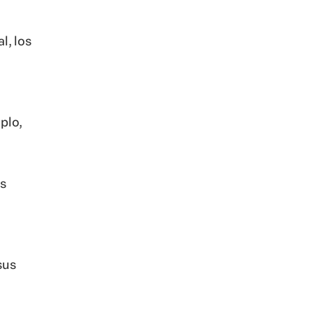
l, los
plo,
es
sus