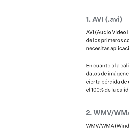
1. AVI (.avi)
AVI (Audio Video 
de los primeros c
necesitas aplicac
En cuanto a la ca
datos de imágenes
cierta pérdida de 
el 100% de la cal
2. WMV/WMA 
WMV/WMA (Windows