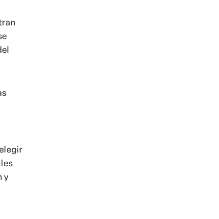
tran
se
del
as
elegir
lles
n y