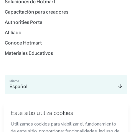
Soluciones de Hotmart
Capacitación para creadores
Authorities Portal
Afiliado
Conoce Hotmart
Materiales Educativos
Idioma
Español
en Madrid
en Amsterdam
en Bogotá
en Ciudad de México
en Nueva York
Hecho con
en Belo Horizonte