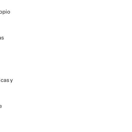
ropio
as
icas y
e