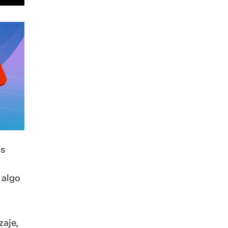
ás
 algo
zaje,