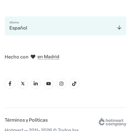
Idioma
Español
en Bogotá
en Ciudad de México
en Nueva York
en Amsterdam
Hecho con
en Belo Horizonte
en Madrid
Términos y Políticas
Hotmart — 2011- 2026 © Todos los