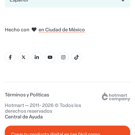
en Nueva York
Hecho con
en Ciudad de México
en Belo Horizonte
en Madrid
en Amsterdam
en Bogotá
Términos y Políticas
Hotmart — 2011- 2026 © Todos los
derechos reservados
Central de Ayuda
Crear tu producto digital es tan fácil como