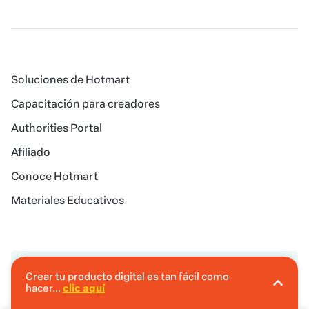
Soluciones de Hotmart
Capacitación para creadores
Authorities Portal
Afiliado
Conoce Hotmart
Materiales Educativos
Idioma
Crear tu producto digital es tan fácil como
Español
hacer...
clic aquí
En Hotmart puedes crear tu producto digital
sin invertir.