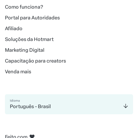
Como funciona?
Portal para Autoridades
Afiliado
Soluções da Hotmart
Marketing Digital
Capacitação para creators
Venda mais
Idioma
Português - Brasil
em Belo Horizonte
em Madri
em Amsterdam
em Bogotá
na Cidade do México
em Nova Iorque
Feito com