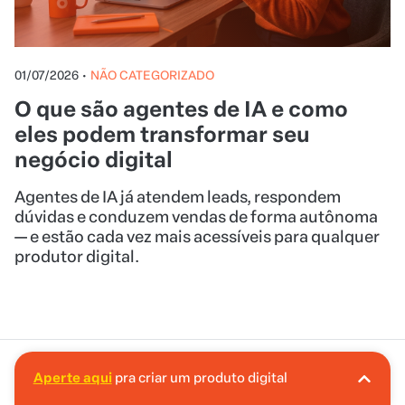
01/07/2026
•
NÃO CATEGORIZADO
O que são agentes de IA e como
eles podem transformar seu
negócio digital
Agentes de IA já atendem leads, respondem
dúvidas e conduzem vendas de forma autônoma
— e estão cada vez mais acessíveis para qualquer
produtor digital.
Aperte aqui
pra criar um produto digital
A Hotmart é o lugar certo pra você criar seu
Início
Blog
Canva para professores: como criar mate
primeiro produto digital!