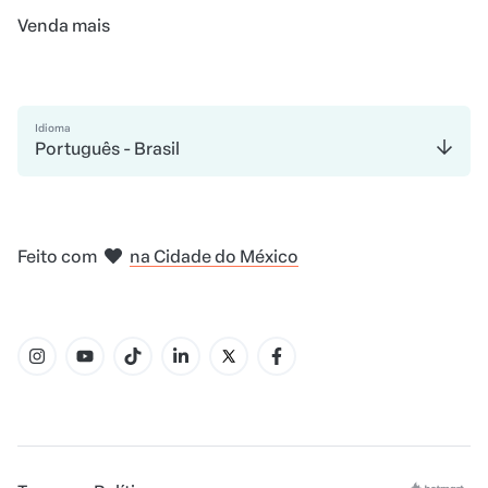
Venda mais
Idioma
Português - Brasil
em Nova Iorque
Feito com
em Belo Horizonte
em Madri
em Amsterdam
em Bogotá
na Cidade do México