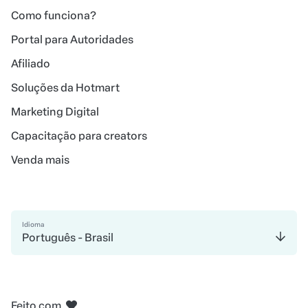
Como funciona?
Portal para Autoridades
Afiliado
Soluções da Hotmart
Marketing Digital
Capacitação para creators
Venda mais
Idioma
Português - Brasil
em Belo Horizonte
em Madri
em Amsterdam
em Bogotá
na Cidade do México
em Nova Iorque
Feito com