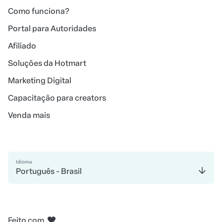
Como funciona?
Portal para Autoridades
Afiliado
Soluções da Hotmart
Marketing Digital
Capacitação para creators
Venda mais
Idioma
Português - Brasil
em Belo Horizonte
em Madri
em Amsterdam
em Bogotá
na Cidade do México
em Nova Iorque
Feito com