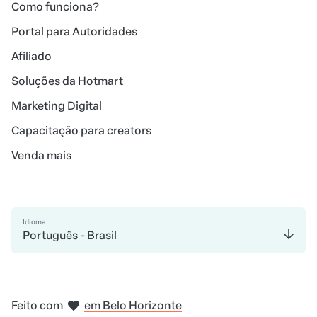
Como funciona?
Portal para Autoridades
Afiliado
Soluções da Hotmart
Marketing Digital
Capacitação para creators
Venda mais
Idioma
Português - Brasil
em Madri
em Amsterdam
em Bogotá
na Cidade do México
em Nova Iorque
Feito com
em Belo Horizonte