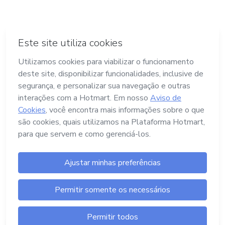
Termos e Políticas
Hotmart — 2011- 2026 © Todos os direitos
reservados
Launch Pad Tecnologia, Serviços e Pagamentos
Ltda.
CNPJ nº. 13.427.325/0001-05
Endereço: Avenida Assis Chateaubriand, nº
499, Bairro Floresta, Belo Horizonte -MG, CEP
nº 30.150-101
Central de Ajuda