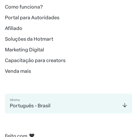
Como funciona?
Portal para Autoridades
Afiliado
Soluções da Hotmart
Marketing Digital
Capacitação para creators
Venda mais
Idioma
Português - Brasil
em Belo Horizonte
em Madri
em Amsterdam
em Bogotá
na Cidade do México
em Nova Iorque
Feito com