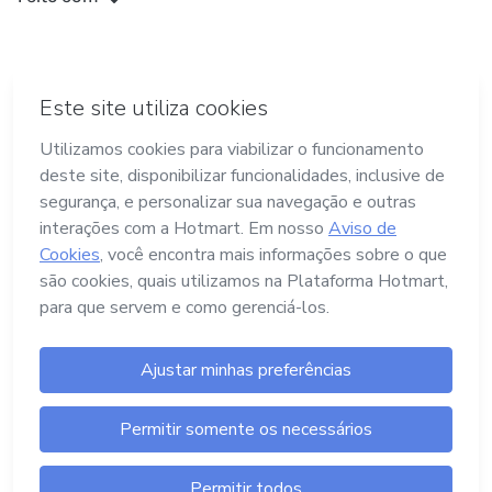
Termos e Políticas
Hotmart — 2011- © Todos os direitos reservados
Launch Pad Tecnologia, Serviços e Pagamentos
Ltda.
CNPJ nº. 13.427.325/0001-05
Endereço: Avenida Assis Chateaubriand, nº
499, Bairro Floresta, Belo Horizonte -MG, CEP
nº 30.150-101
Central de Ajuda