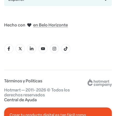
en Madrid
en Amsterdam
en Bogotá
en Ciudad de México
en Nueva York
Hecho con
en Belo Horizonte
Términos y Políticas
Hotmart — 2011- 2026 © Todos los
derechos reservados
Central de Ayuda
Crear tu producto digital es tan fácil como