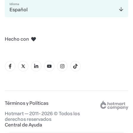
Idioma
Español
en Madrid
en Amsterdam
en Bogotá
en Ciudad de México
en Nueva York
Hecho con
en Belo Horizonte
Términos y Políticas
Hotmart — 2011- 2026 © Todos los
derechos reservados
Central de Ayuda