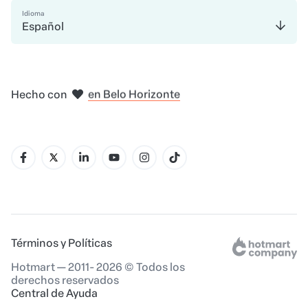
Idioma
Español
en Madrid
en Amsterdam
en Bogotá
en Ciudad de México
en Nueva York
Hecho con
en Belo Horizonte
Términos y Políticas
Hotmart — 2011- 2026 © Todos los
derechos reservados
Central de Ayuda