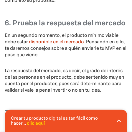
completo su propósito.
6. Prueba la respuesta del mercado
En un segundo momento, el producto mínimo viable
debe estar
disponible en el mercado
. Pensando en ello,
te daremos consejos sobre a quién enviarle tu MVP en el
paso que viene.
La respuesta del mercado, es decir, el grado de interés
de las personas en el producto, debe ser tenido muy en
cuenta por el productor, pues será determinante para
validar si vale la pena invertir o no en tu idea.
7. Analiza los datos obtenidos
Crear tu producto digital es tan fácil como
hacer...
clic aquí
En Hotmart puedes crear tu producto digital
Por último, los datos obtenidos por medio de las
sin invertir.
pruebas deben ser analizados de forma cuidadosa y