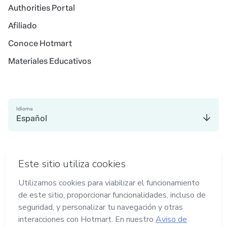
Authorities Portal
Afiliado
Conoce Hotmart
Materiales Educativos
Idioma
Español
en Madrid
en Amsterdam
en Bogotá
en Ciudad de México
en Nueva York
en Belo Horizonte
Hecho con