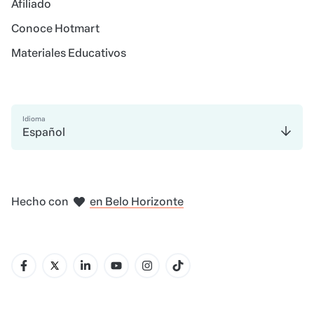
Afiliado
Conoce Hotmart
Materiales Educativos
Idioma
Español
en Madrid
en Amsterdam
en Bogotá
en Ciudad de México
en Nueva York
Hecho con
en Belo Horizonte