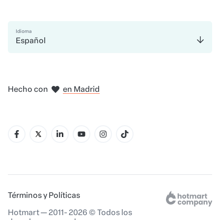
Idioma
Español
en Bogotá
en Ciudad de México
en Nueva York
en Amsterdam
Hecho con
en Madrid
en Belo Horizonte
Términos y Políticas
Hotmart — 2011- 2026 © Todos los