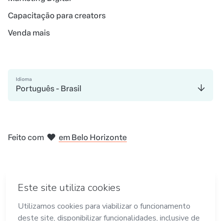
Capacitação para creators
Venda mais
Idioma
Português - Brasil
em Madri
em Amsterdam
em Bogotá
na Cidade do México
em Nova Iorque
Feito com
em Belo Horizonte