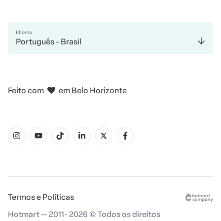
Idioma
Português - Brasil
em Amsterdam
em Bogotá
na Cidade do México
em Nova Iorque
em Madri
Feito com
em Belo Horizonte
Termos e Políticas
Hotmart — 2011- 2026 © Todos os direitos