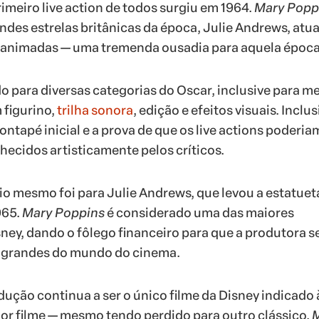
imeiro live action de todos surgiu em 1964.
Mary Popp
ndes estrelas britânicas da época, Julie Andrews, atu
s animadas — uma tremenda ousadia para aquela época
do para diversas categorias do Oscar, inclusive para m
 figurino,
trilha sonora
, edição e efeitos visuais. Inclus
pontapé inicial e a prova de que os live actions poderia
hecidos artisticamente pelos críticos.
o mesmo foi para Julie Andrews, que levou a estatuet
965.
Mary Poppins
é considerado uma das maiores
sney, dando o fôlego financeiro para que a produtora s
 grandes do mundo do cinema.
dução continua a ser o único filme da Disney indicado 
or filme — mesmo tendo perdido para outro clássico,