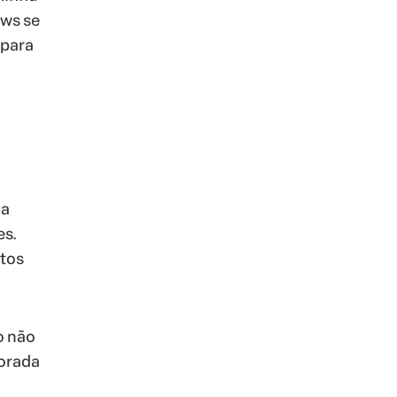
ews se
 para
 a
es.
etos
o não
lorada