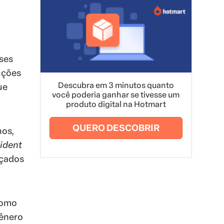
sses
uções
Descubra em 3 minutos quanto
ue
você poderia ganhar se tivesse um
produto digital na Hotmart
QUERO DESCOBRIR
hos,
ident
nçados
como
gênero