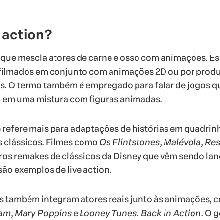
e action?
e que mescla atores de carne e osso com animações. E
 filmados em conjunto com animações 2D ou por prod
. O termo também é empregado para falar de jogos q
, em uma mistura com figuras animadas.
 refere mais para adaptações de histórias em quadrin
s clássicos. Filmes como
Os Flintstones
,
Malévola
,
Res
ros remakes de clássicos da Disney que vêm sendo la
são exemplos de live action.
ns também integram atores reais junto às animações, 
Jam
,
Mary Poppins
e
Looney Tunes: Back in Action
. O 