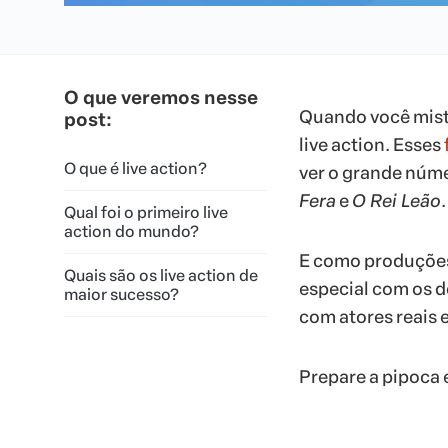
O que veremos nesse
Quando você mist
post:
live action. Esses
O que é live action?
ver o grande núm
Fera
e
O Rei Leão
.
Qual foi o primeiro live
action do mundo?
E como produções 
Quais são os live action de
especial com os 
maior sucesso?
com atores reais e
Prepare a pipoca 