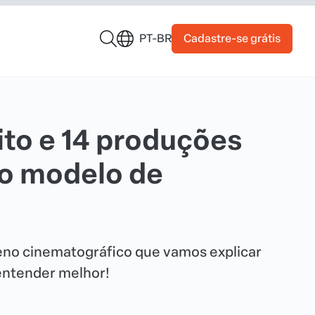
Cadastre-se grátis
PT-BR
ito e 14 produções
 o modelo de
eno cinematográfico que vamos explicar
 entender melhor!