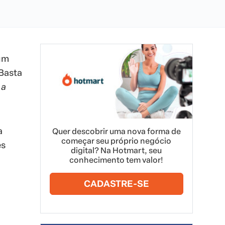
um
 Basta
 a
a
Quer descobrir uma nova forma de
começar seu próprio negócio
es
digital? Na Hotmart, seu
conhecimento tem valor!
CADASTRE-SE