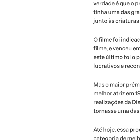
verdade é que o pr
tinha uma das gra
junto às criatura
O filme foi indica
filme, e venceu em
este último foi o 
lucrativos e recon
Mas o maior prêmi
melhor atriz em 1
realizações da Di
tornasse uma das
Até hoje, essa pro
categoria de melh