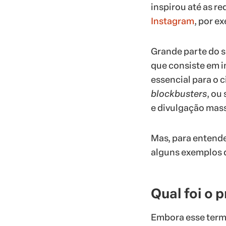
inspirou até as r
Instagram
, por e
Grande parte do s
que consiste em i
essencial para o c
blockbusters
, ou
e divulgação mass
Mas, para entender
alguns exemplos de
Qual foi o 
Embora esse termo