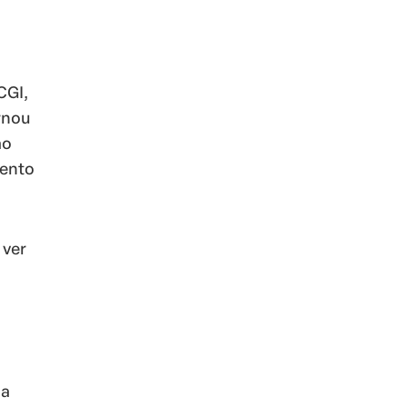
CGI,
rnou
ão
mento
 ver
 a