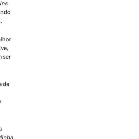
ins
ando
.
elhor
ive,
m ser
a de
e
à
Minha