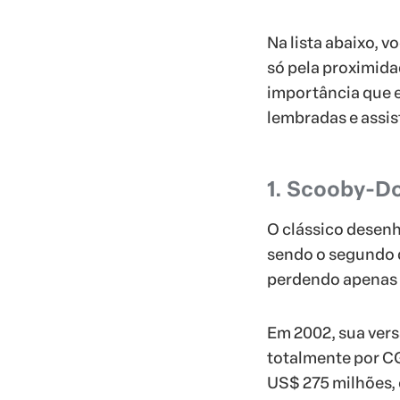
Na lista abaixo, v
só pela proximida
importância que 
lembradas e assis
1. Scooby-D
O clássico desen
sendo o segundo 
perdendo apenas
Em 2002, sua vers
totalmente por CG
US$ 275 milhões, 