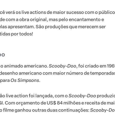
ocê verá os live actions de maior sucesso com o público
de com a obra original, mas pelo encantamento e
elas apresentam. São produções que merecem ser
tidas por todos!
oo
ho animado americano.
Scooby-Doo
, foi criado em 196
desenho americano com maior número de temporadas
 para
Os Simpsons
.
ão live action foi lançada, com o
Scooby-Doo
produzi
I. Com orçamento de US$ 84 milhões e receita de mai
o filme ganhou outras duas continuações:
Scooby-Doo