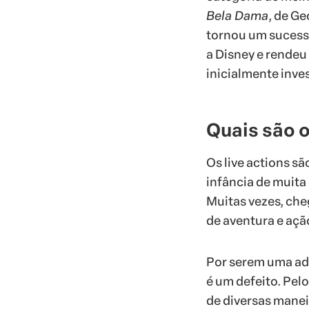
Bela Dama
, de G
tornou um sucesso
a Disney e rendeu
inicialmente inves
Quais são o
Os live actions s
infância de muita
Muitas vezes, che
de aventura e açã
Por serem uma ada
é um defeito. Pelo
de diversas manei