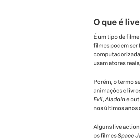
O que é liv
É um tipo de film
filmes podem ser
computadorizadas
usam atores reais
Porém, o termo se
animações e livro
Evil
,
Aladdin
e out
nos últimos anos 
Alguns live actio
os filmes
Space 