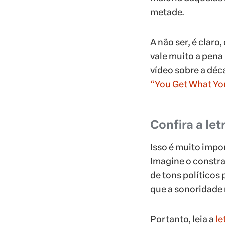
metade.
A não ser, é clar
vale muito a pena
vídeo sobre a déc
“You Get What You
Confira a le
Isso é muito impo
Imagine o constra
de tons políticos
que a sonoridade 
Portanto, leia a
le