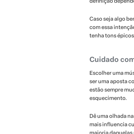
definição depend
Caso seja algo b
com essa intençã
tenha tons épicos
Cuidado co
Escolher uma mús
ser uma aposta co
estão sempre mud
esquecimento.
Dê uma olhada n
mais influencia c
maioria daquelas 