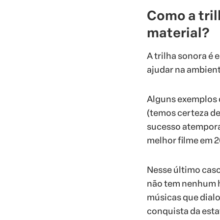
Como a tri
material?
A trilha sonora é
ajudar na ambient
Alguns exemplos 
(temos certeza de
sucesso atemporal
melhor filme em 2
Nesse último caso
não tem nenhum h
músicas que dial
conquista da esta