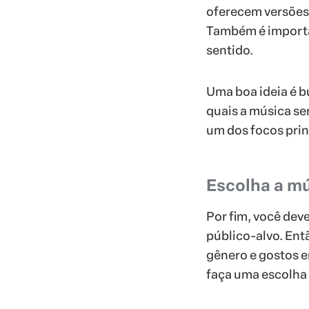
oferecem versões 
Também é importan
sentido.
Uma boa ideia é b
quais a música s
um dos focos prin
Escolha a mú
Por fim, você dev
público-alvo. Ent
gênero e gostos 
faça uma escolha 