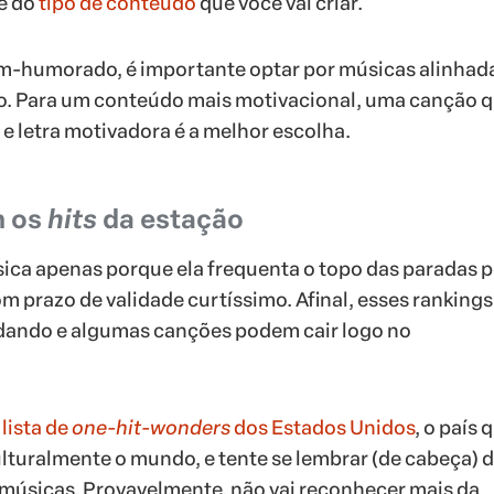
e do
tipo de conteúdo
que você vai criar.
em-humorado, é importante optar por músicas alinhad
o. Para um conteúdo mais motivacional, uma canção 
 e letra motivadora é a melhor escolha.
m os
hits
da estação
ica apenas porque ela frequenta o topo das paradas 
m prazo de validade curtíssimo. Afinal, esses rankings
ando e algumas canções podem cair logo no
a
lista de
one-hit-wonders
dos Estados Unidos
, o país 
ulturalmente o mundo, e tente se lembrar (de cabeça) 
músicas. Provavelmente, não vai reconhecer mais da