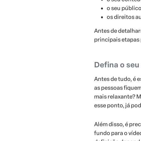
o seu público
os direitos a
Antes de detalha
principais etapas 
Defina o seu
Antes de tudo, é 
as pessoas fiquem
mais relaxante? Me
esse ponto, já po
Além disso, é pre
fundo para o víde