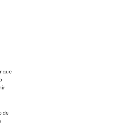
r que
o
nir
o de
a