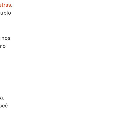
etras
.
duplo
s nos
omo
a,
você