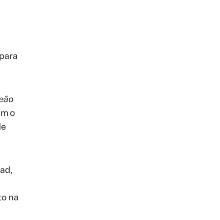
 para
Leão
om o
de
ad,
to na