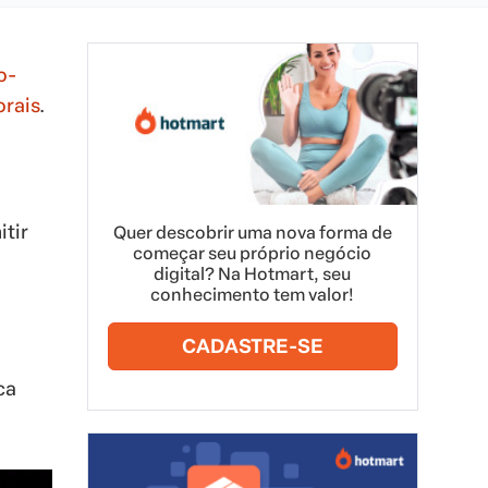
o-
orais
.
itir
Quer descobrir uma nova forma de
começar seu próprio negócio
digital? Na Hotmart, seu
conhecimento tem valor!
CADASTRE-SE
ca