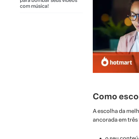
para bombar seus vídeos
com música!
Como escol
A escolha da melh
ancorada em três 
o seu conteú