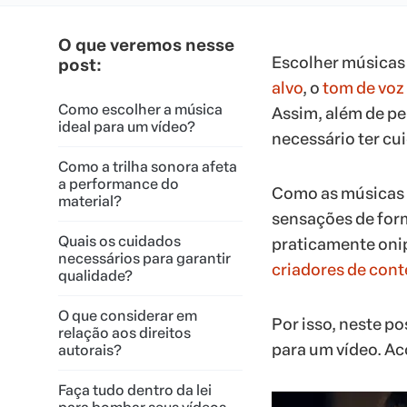
O que veremos nesse
Escolher músicas 
post:
alvo
, o
tom de voz
Como escolher a música
Assim, além de p
ideal para um vídeo?
necessário ter cui
Como a trilha sonora afeta
a performance do
Como as músicas s
material?
sensações de form
Quais os cuidados
praticamente onip
necessários para garantir
criadores de con
qualidade?
O que considerar em
Por isso, neste p
relação aos direitos
para um vídeo. A
autorais?
Faça tudo dentro da lei