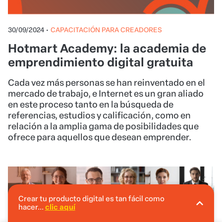
30/09/2024
•
CAPACITACIÓN PARA CREADORES
Hotmart Academy: la academia de
emprendimiento digital gratuita
Cada vez más personas se han reinventado en el
mercado de trabajo, e Internet es un gran aliado
en este proceso tanto en la búsqueda de
referencias, estudios y calificación, como en
relación a la amplia gama de posibilidades que
ofrece para aquellos que desean emprender.
Crear tu producto digital es tan fácil como
hacer...
clic aquí
En Hotmart puedes crear tu producto digital
sin invertir.