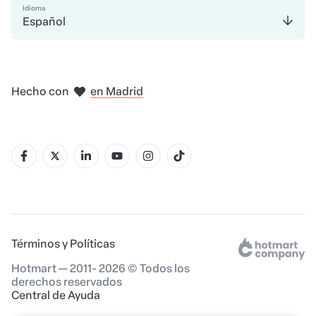
Idioma
Español
en Bogotá
en Ciudad de México
en Nueva York
en Amsterdam
en Madrid
Hecho con
en Belo Horizonte
Términos y Políticas
Hotmart — 2011- 2026 © Todos los
derechos reservados
Central de Ayuda