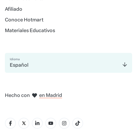
Afiliado
Conoce Hotmart
Materiales Educativos
Idioma
Español
en Amsterdam
en Bogotá
en Ciudad de México
en Nueva York
Hecho con
en Madrid
en Belo Horizonte