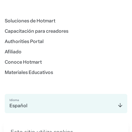
Soluciones de Hotmart
Capacitación para creadores
Authorities Portal
Afiliado
Conoce Hotmart
Materiales Educativos
Idioma
Español
en Madrid
en Amsterdam
en Bogotá
en Ciudad de México
en Nueva York