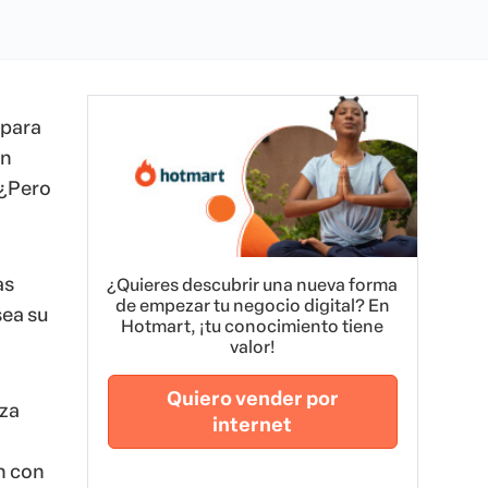
 para
on
 ¿Pero
as
¿Quieres descubrir una nueva forma
de empezar tu negocio digital? En
sea su
Hotmart, ¡tu conocimiento tiene
valor!
Quiero vender por
nza
internet
n con