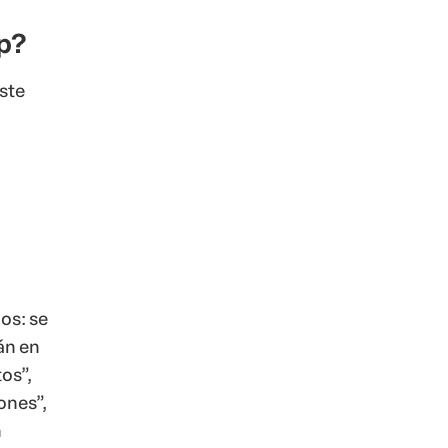
p?
ste
os: se
án en
os”,
ones”,
n