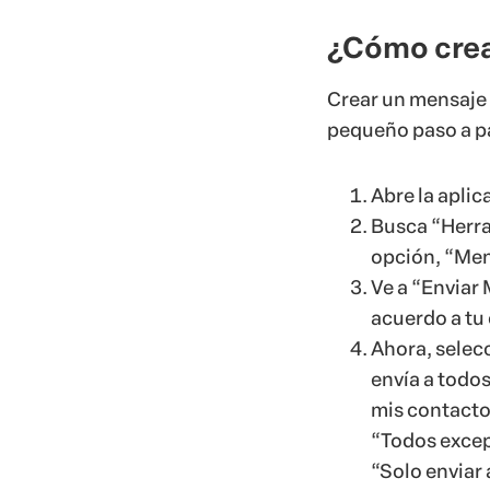
¿Cómo crea
Crear un mensaje 
pequeño paso a p
Abre la aplic
Busca “Herra
opción, “Men
Ve a “Enviar 
acuerdo a tu 
Ahora, selecc
envía a todos
mis contactos
“Todos except
“Solo enviar 