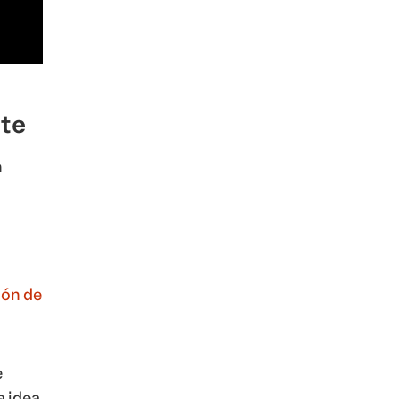
rte
n
ión de
e
a idea