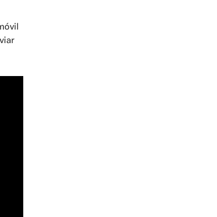
móvil
viar