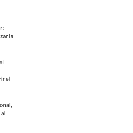
r:
zar la
el
r el
onal,
 al