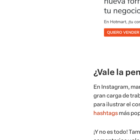
¿Vale la p
En Instagram, ma
gran carga de tra
para ilustrar el c
hashtags
más popu
¡Y no es todo! Tam