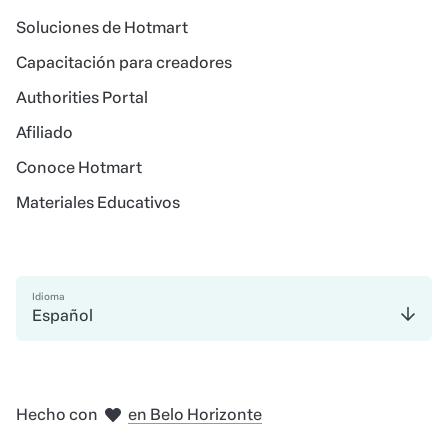
Soluciones de Hotmart
Capacitación para creadores
Authorities Portal
Afiliado
Conoce Hotmart
Materiales Educativos
Idioma
Español
en Madrid
en Amsterdam
en Bogotá
en Ciudad de México
en Nueva York
Hecho con
en Belo Horizonte