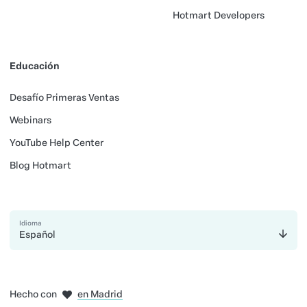
Hotmart Developers
Educación
Desafío Primeras Ventas
Webinars
YouTube Help Center
Blog Hotmart
Idioma
Español
en Ámsterdam
en Bogotá
en Ciudad de México
en Madrid
Hecho con