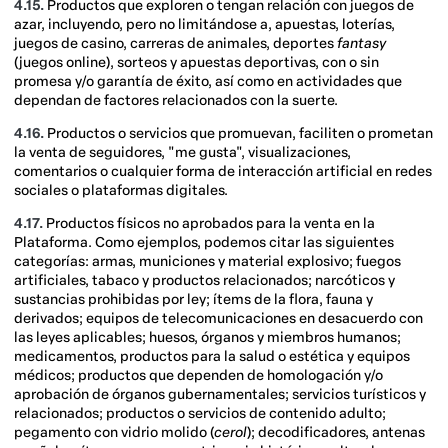
4.15.
Productos que exploren o tengan relación con juegos de
azar, incluyendo, pero no limitándose a, apuestas, loterías,
juegos de casino, carreras de animales, deportes
fantasy
(juegos online), sorteos y apuestas deportivas, con o sin
promesa y/o garantía de éxito, así como en actividades que
dependan de factores relacionados con la suerte.
4.16.
Productos o servicios que promuevan, faciliten o prometan
la venta de seguidores, "me gusta", visualizaciones,
comentarios o cualquier forma de interacción artificial en redes
sociales o plataformas digitales.
4.17.
Productos físicos no aprobados para la venta en la
Plataforma. Como ejemplos, podemos citar las siguientes
categorías: armas, municiones y material explosivo; fuegos
artificiales, tabaco y productos relacionados; narcóticos y
sustancias prohibidas por ley; ítems de la flora, fauna y
derivados; equipos de telecomunicaciones en desacuerdo con
las leyes aplicables; huesos, órganos y miembros humanos;
medicamentos, productos para la salud o estética y equipos
médicos; productos que dependen de homologación y/o
aprobación de órganos gubernamentales; servicios turísticos y
relacionados; productos o servicios de contenido adulto;
pegamento con vidrio molido (
cerol
); decodificadores, antenas